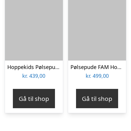
Hoppekids Pølsepude, Creator : Erling Christensen Møbler
Pølsepude FAM Home Bolster 160 cm
kr.
439,00
kr.
499,00
Gå til shop
Gå til shop