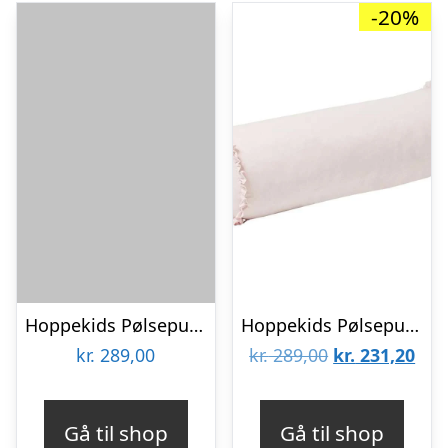
-20%
Hoppekids Pølsepude : Erling Christensen Møbler
Hoppekids Pølsepude m. Flæser – WINTER WONDERLAND – Rosa
Den
De
kr.
289,00
kr.
289,00
kr.
231,20
oprindelige
aktu
pris
pris
Gå til shop
Gå til shop