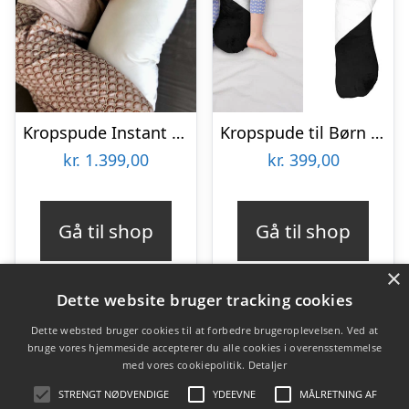
Kropspude Instant Comfort J inkl. betræk
Kropspude til Børn – Zenkuru
kr.
1.399,00
kr.
399,00
Gå til shop
Gå til shop
×
Dette website bruger tracking cookies
Dette websted bruger cookies til at forbedre brugeroplevelsen. Ved at
bruge vores hjemmeside accepterer du alle cookies i overensstemmelse
Varekategorier
med vores cookiepolitik.
Detaljer
Produkter
STRENGT NØDVENDIGE
YDEEVNE
MÅLRETNING AF