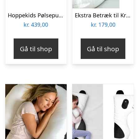
Hoppekids Pølsepude, Creator : Erling Christensen Møbler
Ekstra Betræk til Kropspude i Fløjl – Zenkuru
kr.
439,00
kr.
179,00
Gå til shop
Gå til shop